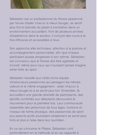
Sébastien est un professionnel du fitness passionné
par l’envie d’aider chacun à mieux bouger, se sentir
plus fort et prendre du plaisir à s’entraîner dans un
environnement accueillant. Fort de plusieurs années
d’expérience dans le secteur, il conçoit des cours à la
fois efficaces et accessibles à tous.
Son approche allie technique, attention à la posture et
accompagnement personnalisé, afin que chaque
participant puisse progresser à son rythme. Sébastien
est convaincu que le fitness doit être agréable et
inclusif, même pour ceux qui n’auraient jamais imaginé
aimer faire du sport.
Sébastien travaille aux côtés d’une équipe
d’instructeurs passionnés qui partagent les mêmes
valeurs et le même engagement : aider chacun à
mieux bouger et à se sentir plus fort. Ensemble, ils
accueillent une grande diversité de participants, des
sportifs confirmés aux débutants découvrant le
mouvement pour la première fois. Leur communauté
rassemble des personnes de tous âges, horizons et
niveaux de forme physique, des passionnés de sport
aux parents actifs souhaitant simplement se sentir plus
forts et plus à l’aise dans leur quotidien.
En ce qui concerne le Pilates, Sébastien croit
profondément en la méthode et en sa capacité à