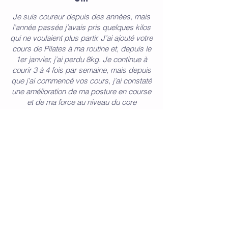
Je suis coureur depuis des années, mais
l’année passée j’avais pris quelques kilos
qui ne voulaient plus partir. J’ai ajouté votre
cours de Pilates à ma routine et, depuis le
1er janvier, j’ai perdu 8kg.
Je continue à
courir 3 à 4 fois par semaine, mais depuis
que j’ai commencé vos cours, j’ai constaté
une amélioration de ma posture en course
et de ma force au niveau du core
(gainage).
Je suis globalement un coureur
plus heureux et absolument ravi de cette
perte de poids ! Merci encore pour ces
cours formidables !
Marie