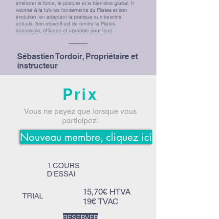
améliorer la force, la posture et le bien-être global. Il
valorise à la fois les fondements du Pilates et son
évolution, en adaptant la pratique aux besoins
actuels. Son objectif est de rendre le Pilates
accessible, efficace et agréable pour tous.
Sébastien Tordoir, Propriétaire et
instructeur
Prix
Vous ne payez que lorsque vous
participez.
Nouveau membre, cliquez ici
1 COURS
D'ESSAI
15,70€ HTVA
TRIAL
19€ TVAC
RESERVER