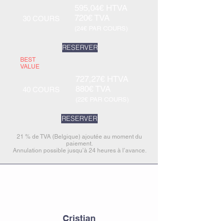
595,04€ HTVA
720€ TVA
30 COURS
(24€ PAR COURS)
RESERVER
BEST
VALUE
727,27€ HTVA
880€ TVA
40 COURS
(22€ PAR COURS)
RESERVER
21 % de TVA (Belgique) ajoutée au moment du
paiement.
Annulation possible jusqu’à 24 heures à l’avance.
Cristian